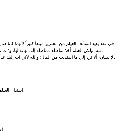
دينه، ولكن الغيلم أخذ يماطله مماطلة إلى نهاية لها. وذات ي
بالإحسان، ألا ترد إلي ما استدنت من المال؛ والله لأني آت إليك غداً، إما أن تعطيني مالي، وإما أن أشكوك إلى القاضي.”
– *Answer*: استدان الغيلم مبلغاً كبيراً من الخنزير في عهد بعيد.
– *Answer*: أخذ الغيلم يماطل الخنزير في رد الدين.