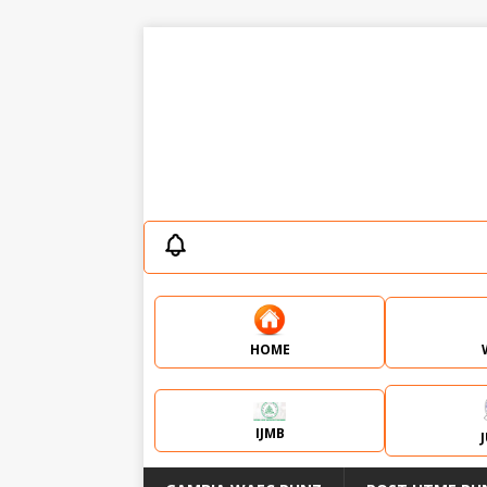
HOME
IJMB