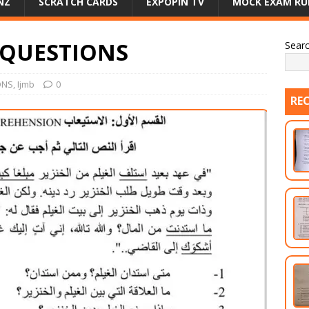
NZ
SCRATCH CARDS
EXPOPIN TV
MOCK EXAM RU
C QUESTIONS
Sear
ONS
,
Ijmb
0
RE