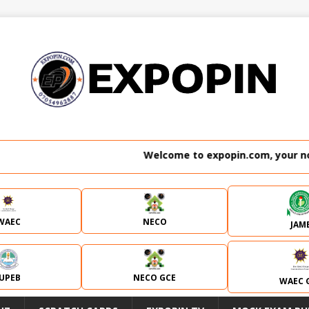
Welcome to expopin.com, your no. 1 websit
WAEC
NECO
JAM
JUPEB
NECO GCE
WAEC 