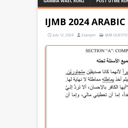
GAMBIA WAEC RUNZ
POST UTME RU
IJMB 2024 ARABI
July 12, 2024
Expopin
IJMB QUESTI