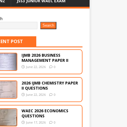
NZ
JSS3 JUNIOR WAEC EXAM
ch
Search
CENT POST
IJMB 2026 BUSINESS
MANAGEMENT PAPER II
June 22, 2026
0
2026 IJMB CHEMISTRY PAPER
II QUESTIONS
June 22, 2026
0
WAEC 2026 ECONOMICS
QUESTIONS
June 17, 2026
0